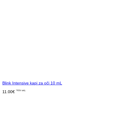
Blink Intensive kapi za oči 10 mL
11.00
€
*PDV uklj.