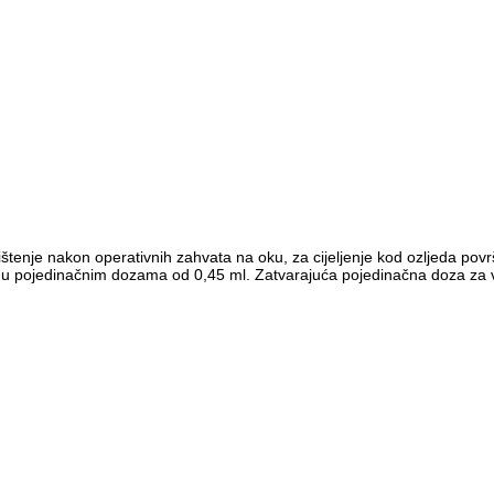
tenje nakon operativnih zahvata na oku, za cijeljenje kod ozljeda po
pojedinačnim dozama od 0,45 ml. Zatvarajuća pojedinačna doza za viš