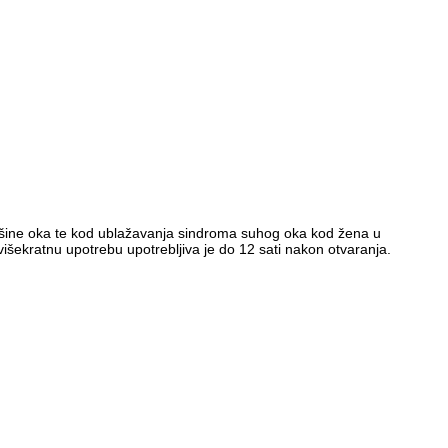
vršine oka te kod ublažavanja sindroma suhog oka kod žena u
ekratnu upotrebu upotrebljiva je do 12 sati nakon otvaranja.