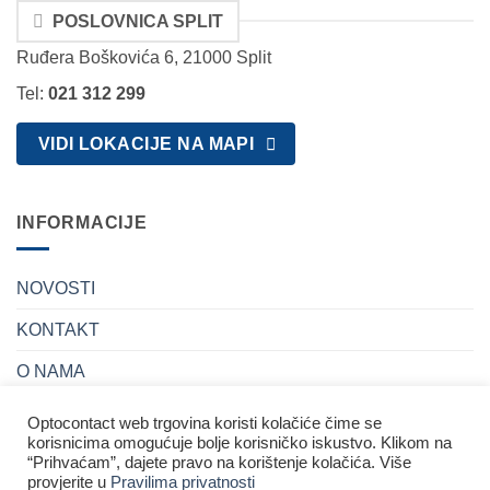
POSLOVNICA SPLIT
Ruđera Boškovića 6, 21000 Split
Tel:
021 312 299
VIDI LOKACIJE NA MAPI
INFORMACIJE
NOVOSTI
KONTAKT
O NAMA
POSLOVNICE
Optocontact web trgovina koristi kolačiće čime se
korisnicima omogućuje bolje korisničko iskustvo. Klikom na
“Prihvaćam”, dajete pravo na korištenje kolačića. Više
provjerite u
Pravilima privatnosti
PRAVILA PRIVATNOSTI I UVJETI