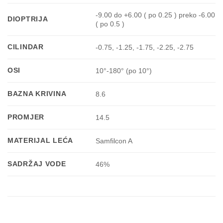
-9.00 do +6.00 ( po 0.25 ) preko -6.00
DIOPTRIJA
( po 0.5 )
CILINDAR
-0.75, -1.25, -1.75, -2.25, -2.75
OSI
10°-180° (po 10°)
BAZNA KRIVINA
8.6
PROMJER
14.5
MATERIJAL LEĆA
Samfilcon A
SADRŽAJ VODE
46%