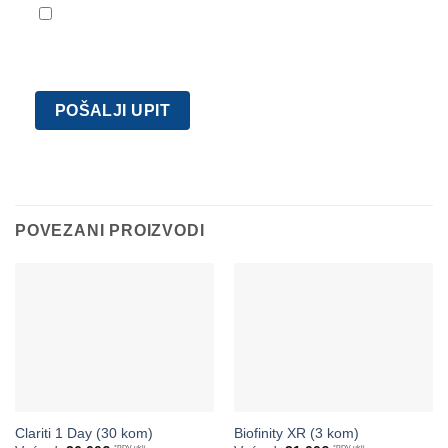
Slažem se sa uvjetima korištenja i pravilima
privatnosti.
POVEZANI PROIZVODI
Clariti 1 Day (30 kom)
Biofinity XR (3 kom)
*PDV uklj.
*PDV uklj.