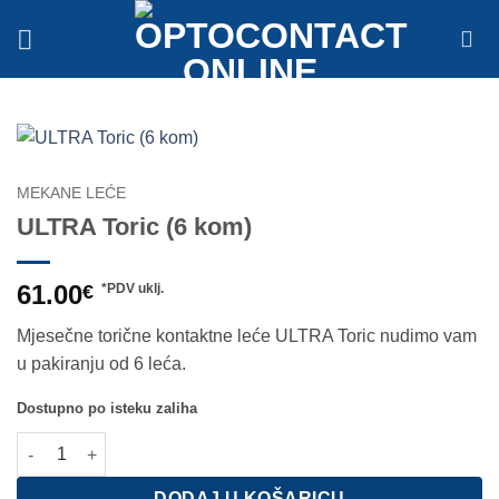
Skip
to
content
MEKANE LEĆE
ULTRA Toric (6 kom)
61.00
€
*PDV uklj.
Mjesečne torične kontaktne leće ULTRA Toric nudimo vam
u pakiranju od 6 leća.
Dostupno po isteku zaliha
ULTRA Toric (6 kom) količina
DODAJ U KOŠARICU