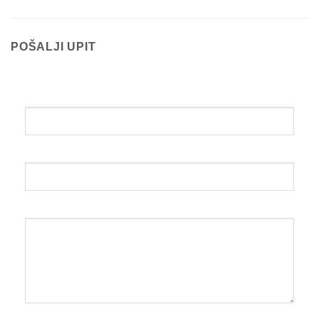
POŠALJI UPIT
Ime i prezime
Email
Upit