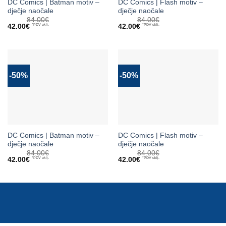
DC Comics | Batman motiv –
DC Comics | Flash motiv –
dječje naočale
dječje naočale
84.00
€
84.00
€
Izvorna
Trenutna
Izvorna
Trenutna
42.00
€
*PDV uklj.
42.00
€
*PDV uklj.
cijena
cijena
cijena
cijena
bila
je:
bila
je:
je:
42.00€.
je:
42.00€.
84.00€.
84.00€.
-50%
-50%
DC Comics | Batman motiv –
DC Comics | Flash motiv –
dječje naočale
dječje naočale
84.00
€
84.00
€
Izvorna
Trenutna
Izvorna
Trenutna
42.00
€
*PDV uklj.
42.00
€
*PDV uklj.
cijena
cijena
cijena
cijena
bila
je:
bila
je:
je:
42.00€.
je:
42.00€.
84.00€.
84.00€.