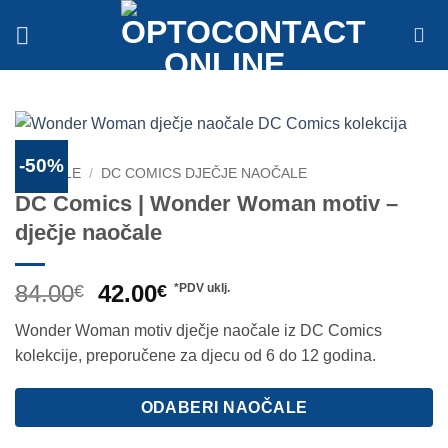
Skip
to
content
-50%
NAOČALE
/
DC COMICS DJEČJE NAOČALE
DC Comics | Wonder Woman motiv –
dječje naočale
Izvorna
Trenutna
84.00
42.00
€
€
*PDV uklj.
cijena
cijena
Wonder Woman motiv dječje naočale iz DC Comics
bila
je:
kolekcije, preporučene za djecu od 6 do 12 godina.
je:
42.00€.
84.00€.
ODABERI NAOČALE