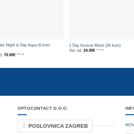
ptix Night & Day Aqua (6 kom
1 Day Acuvue Moist (30 kom)
Već od:
24.00
€
*PDV uklj.
d:
70.00
€
*PDV uklj.
OPTOCONTACT D.O.O.
INF
NOV
POSLOVNICA ZAGREB