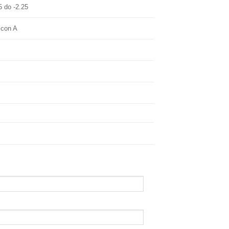
5 do -2.25
lcon A