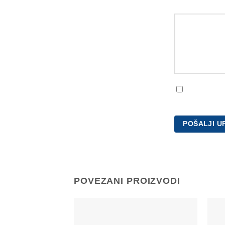
Upit
Slažem se sa
POVEZANI PROIZVODI