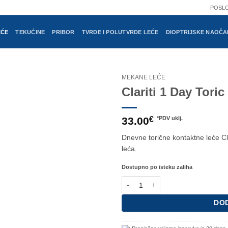
POSL
EĆE
TEKUĆINE
PRIBOR
TVRDE I POLUTVRDE LEĆE
DIOPTRIJSKE NAOČA
MEKANE LEĆE
Clariti 1 Day Toric
33.00
€
*PDV uklj.
Dnevne torične kontaktne leće Cl
leća.
Dostupno po isteku zaliha
Clariti 1 Day Toric (30 kom) količi
DOD