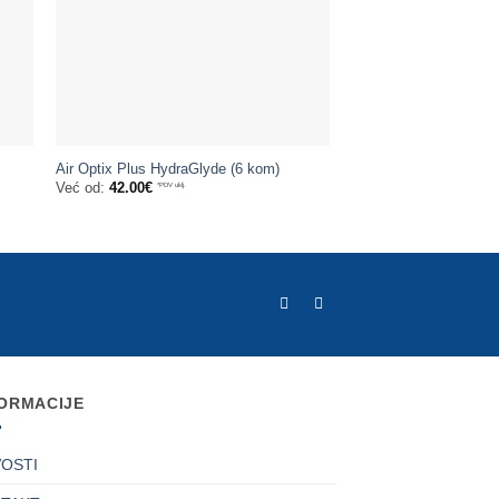
Air Optix Plus HydraGlyde (6 kom)
Već od:
42.00
€
*PDV uklj.
ORMACIJE
OSTI