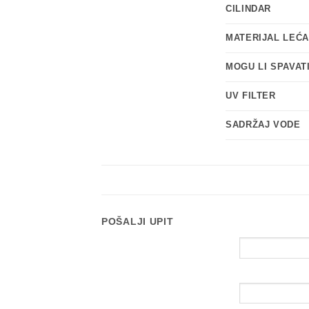
CILINDAR
MATERIJAL LEĆA
MOGU LI SPAVAT
UV FILTER
SADRŽAJ VODE
POŠALJI UPIT
Ime i prezime
Email