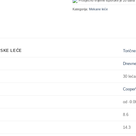
Prosječno vrijeme isporuke je 20 dana
Kategorija:
Mekane leće
JSKE LEĆE
Torične
Dnevn
30 leća
Cooper
od -9.0
8.6
14.3