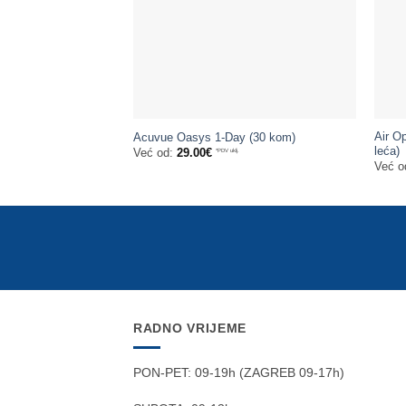
Air O
Acuvue Oasys 1-Day (30 kom)
leća)
Već od:
29.00
€
*PDV uklj.
Već o
RADNO VRIJEME
PON-PET: 09-19h (ZAGREB 09-17h)