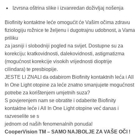
Izvrsna oštrina slike i izvanredan doživljaj nošenja
Biofinity kontaktne leće omogućit će Vašim očima zdravu
fiziologiju rožnice te željenu i dugotrajnu udobnost, a Vama
priliku
za jasniji i slobodniji pogled na svijet. Dostupne su za
korekciju: kratkovidnosti, dalekovidnosti, astigmatizma
(mogućnost korekcije visokih vrijednosti dioptrije
cilindara) te presbiopije.
JESTE LI ZNALI da odabirom Biofinity kontaktnih leća i All
In One Light otopine za leće znatno smanjujete mogućnost
potrebe za korištenjem umjetnih suza?
S povjerenjem nam se obratite i odaberite Biofinity
kontaktne leće i All In One Light otopine već danas i
razveselite se s
jednom od naših fenomenalnih ponuda!
CooperVision TM – SAMO NAJBOLJE ZA VAŠE OČI !