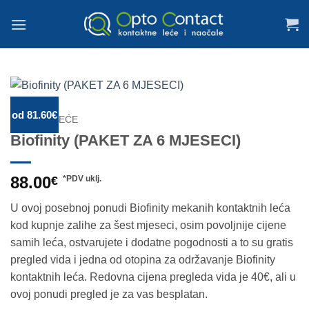
Skip
to
content
od 81.60€
MEKANE LEĆE
Biofinity (PAKET ZA 6 MJESECI)
88.00
€
*PDV uklj.
U ovoj posebnoj ponudi Biofinity mekanih kontaktnih leća
kod kupnje zalihe za šest mjeseci, osim povoljnije cijene
samih leća, ostvarujete i dodatne pogodnosti a to su gratis
pregled vida i jedna od otopina za održavanje Biofinity
kontaktnih leća. Redovna cijena pregleda vida je 40€, ali u
ovoj ponudi pregled je za vas besplatan.