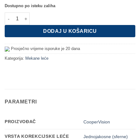
Dostupno po isteku zaliha
Biofinity (PAKET ZA 6 MJESECI) količina
DODAJ U KOŠARICU
Prosječno vrijeme isporuke je 20 dana
Kategorija:
Mekane leće
PARAMETRI
PROIZVOĐAČ
CooperVision
VRSTA KOREKCIJSKE LEĆE
Jednojakosne (sferne)