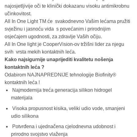
najosjetljivije oči te klinički dokazanu visoku antimikrobnu
učinkovitost.
All In One Light TM će svakodnevno Vašim lećama pružiti
svježinu i jasnoću vida s povećanim i prirodnijim
osjećajem ugodnosti, za zdravlje Vaših očiju.
All In One light je CooperVision-ov tržišni lider za njegu
svih vrsta mekih kontaktnih leća.
Kako najsigurnije unaprijediti kvalitetu nošenja
kontaktnih leća ?
Odabirom NAJNAPREDNIJE tehnologije Biofinity®
kontaktnih leća !
Najmodernija treća generacija silikon hidrogel
materijala
Visoka propusnost kisika, veliki udio vode, smanjeni
udio silikona
Potvrđena i ujednačena cjelodnevna udobnost i
prirodno svojstvo vlaženja