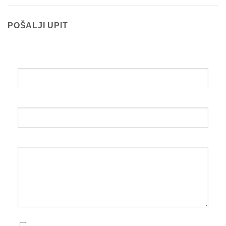
POŠALJI UPIT
Ime i prezime
Email
Upit
Slažem se sa uvjetima korištenja i pravilima