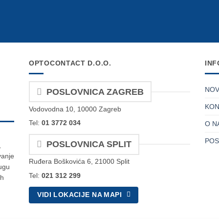
OPTOCONTACT D.O.O.
INF
NOV
POSLOVNICA ZAGREB
KON
Vodovodna 10, 10000 Zagreb
Tel:
01 3772 034
O N
POS
POSLOVNICA SPLIT
,
vanje
Ruđera Boškovića 6, 21000 Split
lugu
Tel:
021 312 299
ih
VIDI LOKACIJE NA MAPI