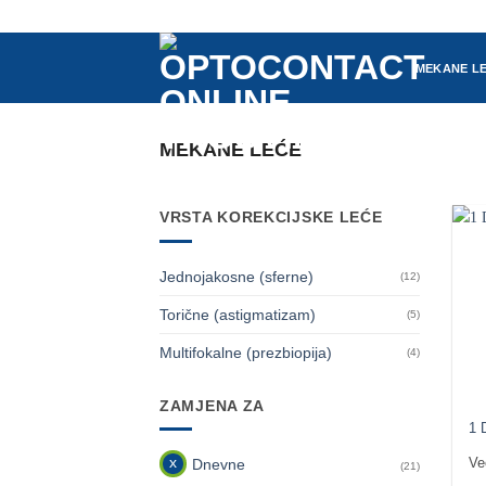
Skip
to
content
MEKANE L
MEKANE LEĆE
VRSTA KOREKCIJSKE LEĆE
Jednojakosne (sferne)
(12)
Torične (astigmatizam)
(5)
Multifokalne (prezbiopija)
(4)
ZAMJENA ZA
1 
Dnevne
Ve
(21)