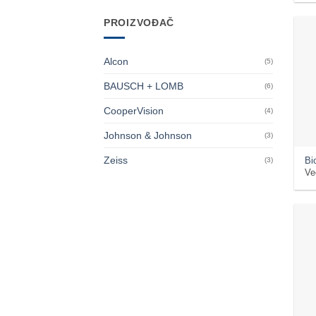
PROIZVOĐAČ
Alcon
(5)
BAUSCH + LOMB
(6)
CooperVision
(4)
Johnson & Johnson
(3)
Zeiss
Bi
(3)
Ve