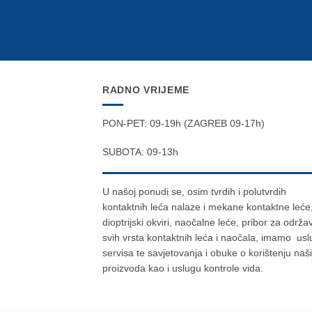
RADNO VRIJEME
PON-PET: 09-19h (ZAGREB 09-17h)
SUBOTA: 09-13h
U našoj ponudi se, osim tvrdih i polutvrdih
kontaktnih leća nalaze i mekane kontaktne leće
dioptrijski okviri, naočalne leće, pribor za održa
svih vrsta kontaktnih leća i naočala, imamo us
servisa te savjetovanja i obuke o korištenju naš
proizvoda kao i uslugu kontrole vida.