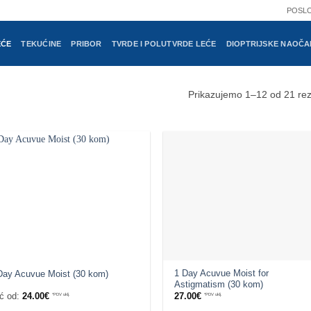
POSL
EĆE
TEKUĆINE
PRIBOR
TVRDE I POLUTVRDE LEĆE
DIOPTRIJSKE NAOČA
Prikazujemo 1–12 od 21 rez
1 Day Acuvue Moist for
Day Acuvue Moist (30 kom)
Astigmatism (30 kom)
ć od:
24.00
€
*PDV uklj.
27.00
€
*PDV uklj.