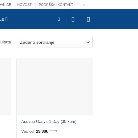
OVNICE
NOVOSTI
PODRŠKA I KONTAKT
LE
ultata
Acuvue Oasys 1-Day (30 kom)
Već od:
29.00
€
*PDV uklj.