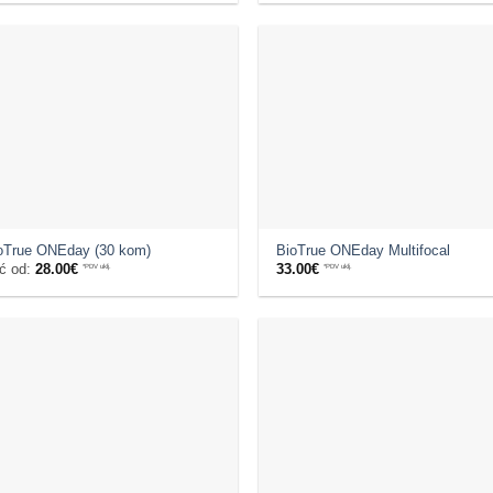
oTrue ONEday (30 kom)
BioTrue ONEday Multifocal
ć od:
28.00
€
*PDV uklj.
33.00
€
*PDV uklj.