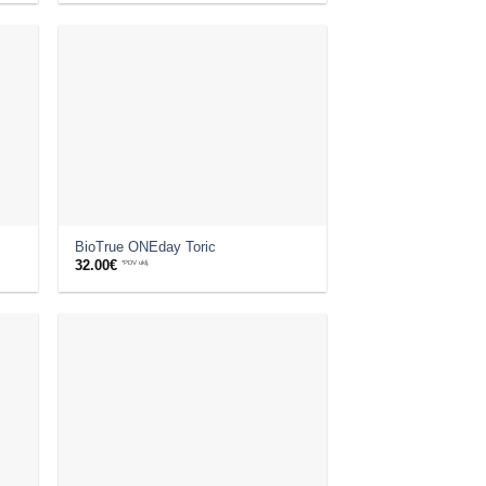
BioTrue ONEday Toric
32.00
€
*PDV uklj.